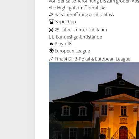
Von der Saisoneröffnung bis zum großen Absc
Alle Highlights im Überblick:
🎉 Saisoneröffnung & -abschluss
🏆 Super Cup
🎂 25 Jahre – unser Jubiläum
🤾‍♂️ Bundesliga-Endstände
🔥 Play-offs
🌍 European League
🎉 Final4 DHB-Pokal & European League