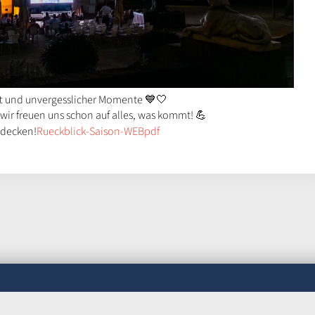
aft und unvergesslicher Momente 💙🤍
wir freuen uns schon auf alles, was kommt! 💪
tdecken!
Rueckblick-Saison-WEBpdf