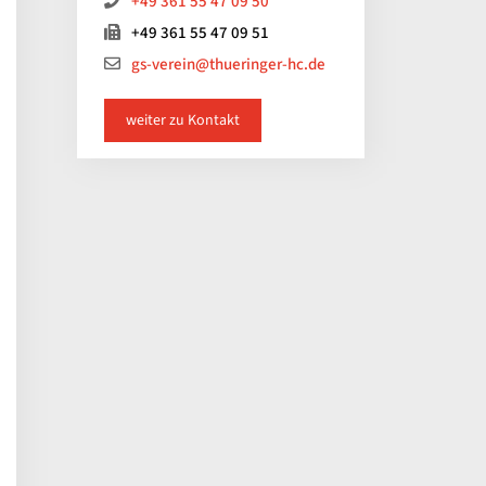
+49 361 55 47 09 50
+49 361 55 47 09 51
gs-verein@thueringer-hc.de
weiter zu Kontakt