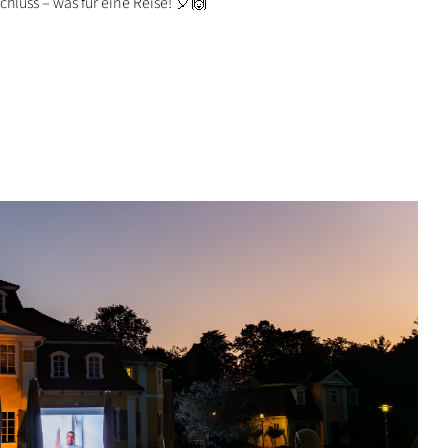
hluss – was für eine Reise! 🎈🙌