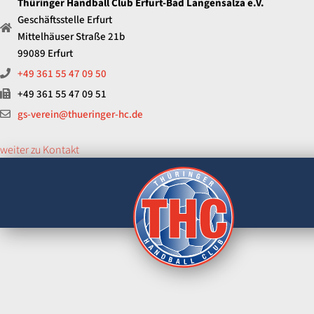
Thüringer Handball Club Erfurt-Bad Langensalza e.V.
Geschäftsstelle Erfurt
Mittelhäuser Straße 21b
99089 Erfurt
+49 361 55 47 09 50
+49 361 55 47 09 51
gs-verein@thueringer-hc.de
weiter zu Kontakt