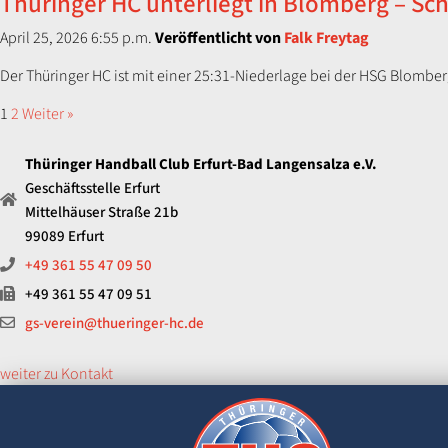
Thüringer HC unterliegt in Blomberg – Schw
April 25, 2026 6:55 p.m.
Veröffentlicht von
Falk Freytag
Der Thüringer HC ist mit einer 25:31-Niederlage bei der HSG Blomberg-
1
2
Weiter »
Thüringer Handball Club Erfurt-Bad Langensalza e.V.
Geschäftsstelle Erfurt
Mittelhäuser Straße 21b
99089 Erfurt
+49 361 55 47 09 50
+49 361 55 47 09 51
gs-verein@thueringer-hc.de
weiter zu Kontakt