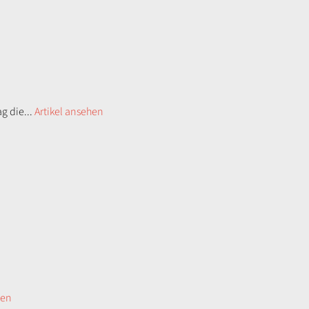
g die...
Artikel ansehen
hen