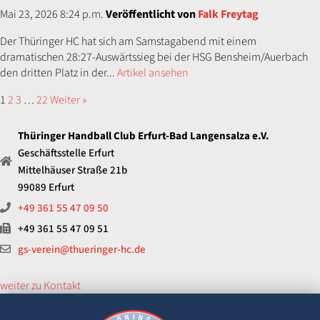
Mai 23, 2026 8:24 p.m.
Veröffentlicht von
Falk Freytag
Der Thüringer HC hat sich am Samstagabend mit einem
dramatischen 28:27-Auswärtssieg bei der HSG Bensheim/Auerbach
den dritten Platz in der...
Artikel ansehen
1
2
3
…
22
Weiter »
Thüringer Handball Club Erfurt-Bad Langensalza e.V.
Geschäftsstelle Erfurt
Mittelhäuser Straße 21b
99089 Erfurt
+49 361 55 47 09 50
+49 361 55 47 09 51
gs-verein@thueringer-hc.de
weiter zu Kontakt